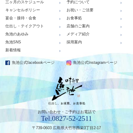
三ヶ月のスケジュール
予約について
キャンセルポリシー
お祝い・ご法要
宴会・接待・会食
お食事処
仕出し・テイクアウト
店舗のご案内
魚池のあゆみ
メディア紹介
魚池SNS
採用案内
新着情報
魚池公式facebookページ
魚池公式Instagramページ
仕出し、お
お問い合わせ・ご予約はお電話で
Tel.0827-52-2511
〒739-0603 広島県大竹市西栄3丁目2-17