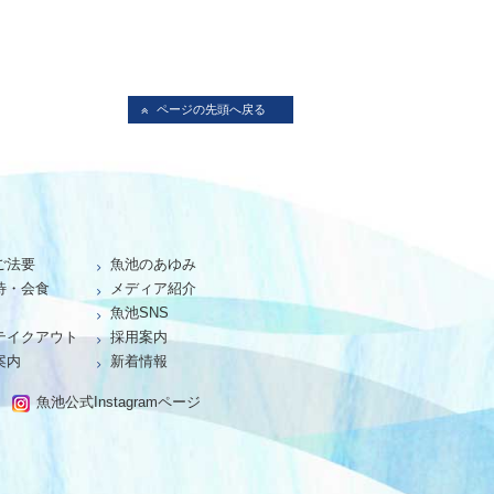
ページの先頭へ戻る
ご法要
魚池のあゆみ
待・会食
メディア紹介
魚池SNS
テイクアウト
採用案内
案内
新着情報
魚池公式Instagramページ