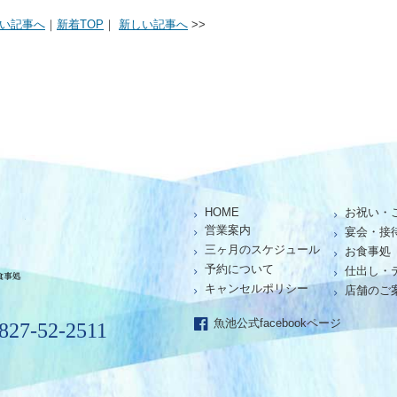
い記事へ
｜
新着TOP
｜
新しい記事へ
>>
HOME
お祝い・
仕出し、お座敷、お食事処「魚池」
営業案内
宴会・接
三ヶ月のスケジュール
お食事処
予約について
仕出し・
キャンセルポリシー
店舗のご
魚池公式facebookページ
0827-52-2511