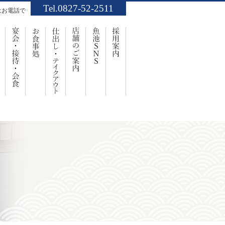
Tel.0827-52-2511
はお電話で
業案内
お祝い・ご法要
宴会・接待・会食
お食事処
仕出し・ﾃｲｸｱｳﾄ
店舗のご案内
魚池SNS
採用案内
事処「魚池」