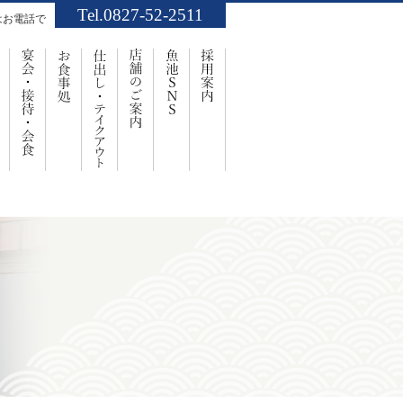
Tel.0827-52-2511
はお電話で
業案内
お祝い・ご法要
宴会・接待・会食
お食事処
仕出し・ﾃｲｸｱｳﾄ
店舗のご案内
魚池SNS
採用案内
事処「魚池」