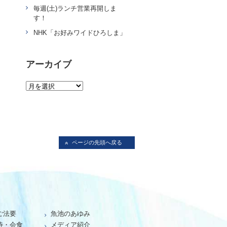
毎週(土)ランチ営業再開しま
す！
NHK「お好みワイドひろしま」
アーカイブ
ページの先頭へ戻る
ご法要
魚池のあゆみ
待・会食
メディア紹介