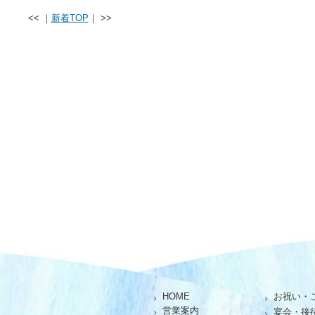
<< ｜
新着TOP
｜ >>
HOME
お祝い・
仕出し、お座敷、お食事処「魚池」
営業案内
宴会・接