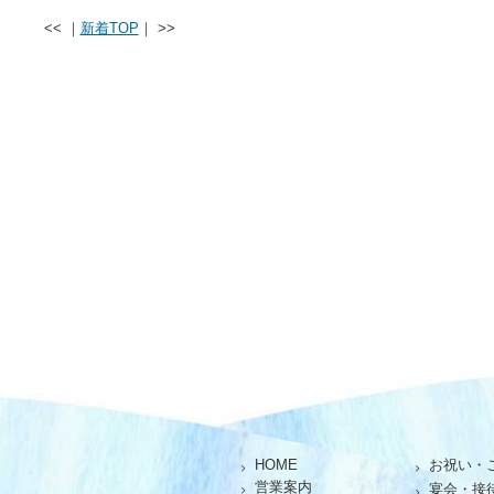
<< ｜
新着TOP
｜ >>
HOME
お祝い・
仕出し、お座敷、お食事処「魚池」
営業案内
宴会・接