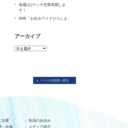
毎週(土)ランチ営業再開しま
す！
NHK「お好みワイドひろしま」
アーカイブ
ページの先頭へ戻る
ご法要
魚池のあゆみ
待・会食
メディア紹介