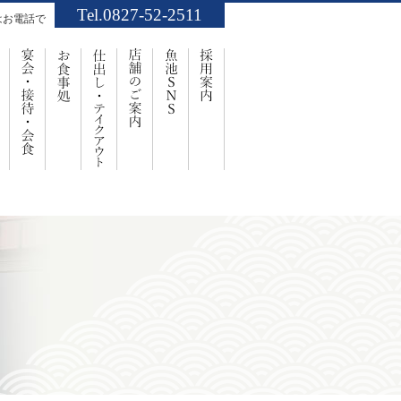
Tel.0827-52-2511
はお電話で
業案内
お祝い・ご法要
宴会・接待・会食
お食事処
仕出し・ﾃｲｸｱｳﾄ
店舗のご案内
魚池SNS
採用案内
事処「魚池」