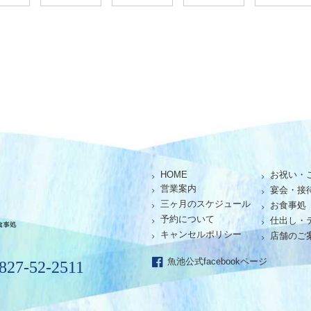
HOME
お祝い・
仕出し、お座敷、お食事処「魚池」
営業案内
宴会・接
三ヶ月のスケジュール
お食事処
予約について
仕出し・
キャンセルポリシー
店舗のご
魚池公式facebookページ
0827-52-2511