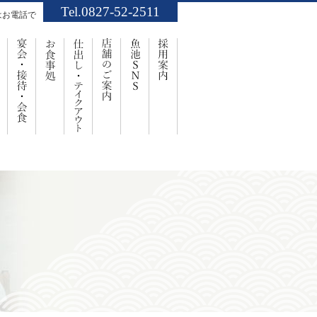
Tel.0827-52-2511
はお電話で
業案内
お祝い・ご法要
宴会・接待・会食
お食事処
仕出し・ﾃｲｸｱｳﾄ
店舗のご案内
魚池SNS
採用案内
事処「魚池」