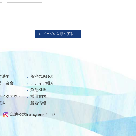
ページの先頭へ戻る
ご法要
魚池のあゆみ
待・会食
メディア紹介
魚池SNS
テイクアウト
採用案内
案内
新着情報
魚池公式Instagramページ