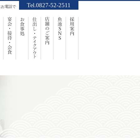
Tel.0827-52-2511
はお電話で
業案内
お祝い・ご法要
宴会・接待・会食
お食事処
仕出し・ﾃｲｸｱｳﾄ
店舗のご案内
魚池SNS
採用案内
事処「魚池」